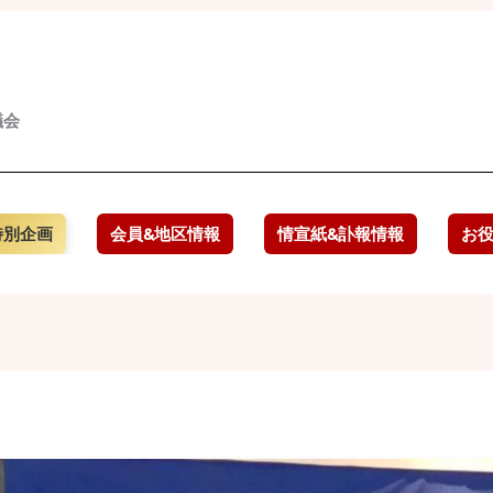
議会
特別企画
会員&地区情報
情宣紙&訃報情報
お