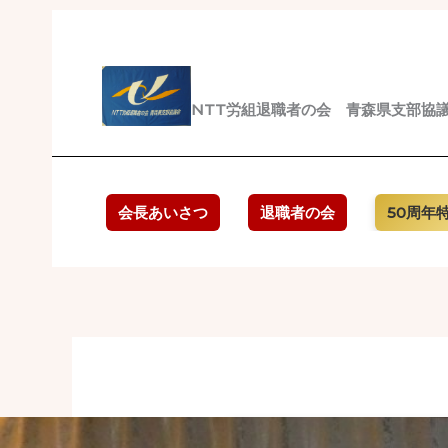
内
容
を
ス
NTT労組退職者の会 青森県支部協
キ
ッ
プ
会長あいさつ
退職者の会
50周年