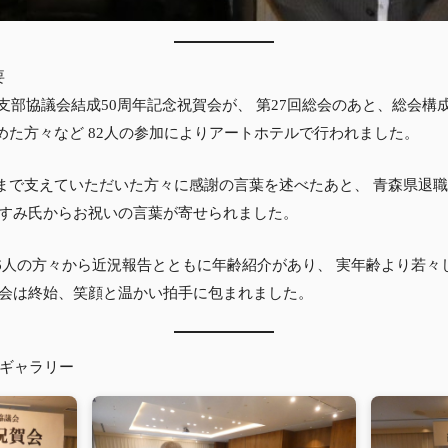
要
県支部協議会結成50周年記念祝賀会が、 第27回総会のあと、総会構
めた方々など 82人の参加によりアートホテルで行われました。
まで支えていただいた方々に感謝の言葉を述べたあと、 青森県退
ますみ氏からお祝いの言葉が寄せられました。
6人の方々から近況報告とともに年齢紹介があり、 実年齢より若々
賀会は終始、笑顔と温かい拍手に包まれました。
トギャラリー