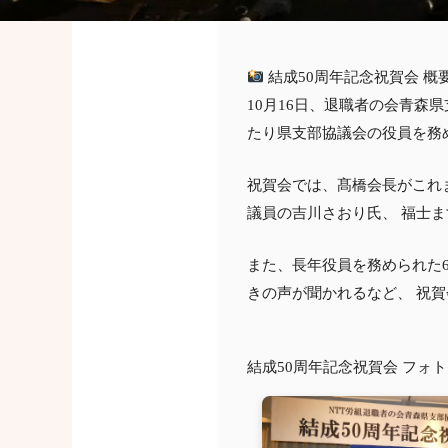
結成50周年記念祝賀会 概
10月16日、退職者の会青森
たり県支部協議会の役員を務
祝賀会では、髙橋会長がこれ
議員の吉川さおり氏、 福士
また、長年役員を務められた
きの声が聞かれるなど、 祝
結成50周年記念祝賀会 フォ