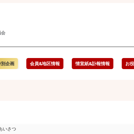
議会
特別企画
会員&地区情報
情宣紙&訃報情報
お
あいさつ