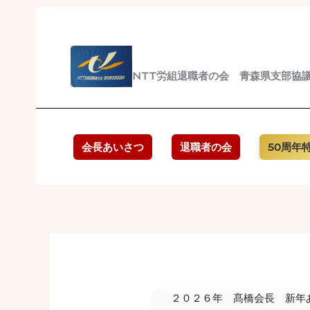
内
容
を
ス
NTT労組退職者の会 青森県支部協
キ
ッ
プ
会長あいさつ
退職者の会
50周年
２０２６年 髙橋会長 新年