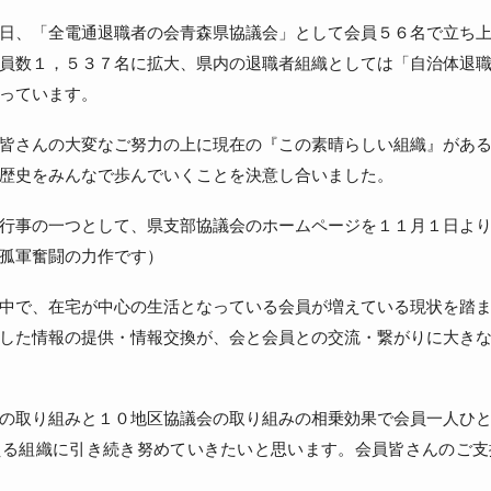
日、「全電通退職者の会青森県協議会」として会員５６名で立ち
員数１，５３７名に拡大、県内の退職者組織としては「自治体退
っています。
皆さんの大変なご努力の上に現在の『この素晴らしい組織』があ
歴史をみんなで歩んでいくことを決意し合いました。
行事の一つとして、県支部協議会のホームページを１１月１日よ
孤軍奮闘の力作です）
中で、在宅が中心の生活となっている会員が増えている現状を踏
した情報の提供・情報交換が、会と会員との交流・繋がりに大き
の取り組みと１０地区協議会の取り組みの相乗効果で会員一人ひ
える組織に引き続き努めていきたいと思います。会員皆さんのご支