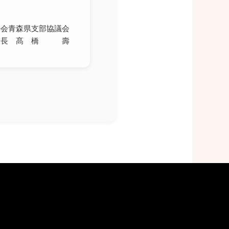
の会青森県支部協議会
 長 髙 橋 壽