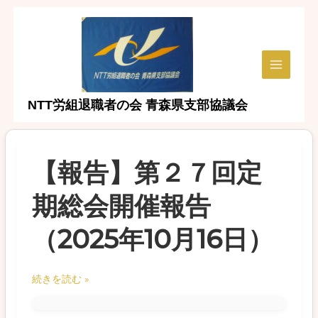
内
容
を
ス
Main
キ
ッ
Menu
NTT労組退職者の会 青森県支部協議会
プ
【報告】第２７回定
期総会開催報告
（2025年10月16日）
【報
続きを読む »
告】
第