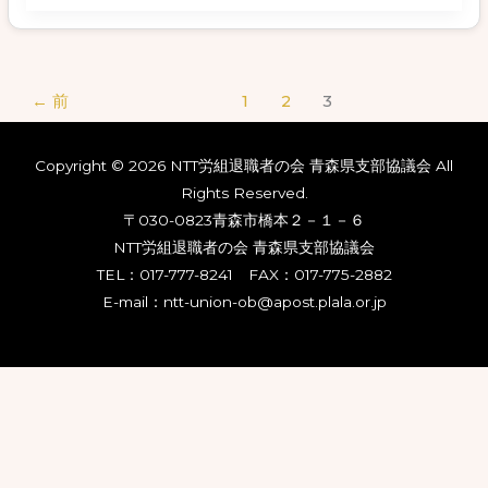
２
７
回
←
前
1
2
3
定
期
総
Copyright © 2026 NTT労組退職者の会 青森県支部協議会 All
会
Rights Reserved.
開
〒030-0823青森市橋本２－１－６
催
NTT労組退職者の会 青森県支部協議会
報
TEL：017-777-8241 FAX：017-775-2882
告
E-mail：ntt-union-ob@apost.plala.or.jp
（2025
年
10
月
16
日）