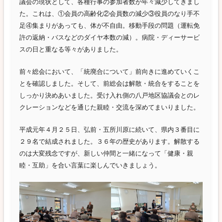
議会の現状として、各種行事の参加者数が年々減少してきまし
た。これは、①会員の高齢化②会員数の減少③役員のなり手不
足④集まりがあっても、体が不自由。移動手段の問題（運転免
許の返納・バスなどのダイヤ本数の減）。病院・ディーサービ
スの日と重なる等々がありました。
前々総会において、「統廃合について」前向きに進めていくこ
とを確認しました。そして、前総会は解散・統合をすることを
しっかり決めあいました。受け入れ側の八戸地区協議会とのレ
クレーションなどを通じた親睦・交流を深めてまいりました。
平成元年４月２５日、弘前・五所川原に続いて、県内３番目に
２９名で結成されました。３６年の歴史があります。解散する
のは大変残念ですが、新しい仲間と一緒になって「健康・親
睦・互助」を合い言葉に楽しんでいきましょう。