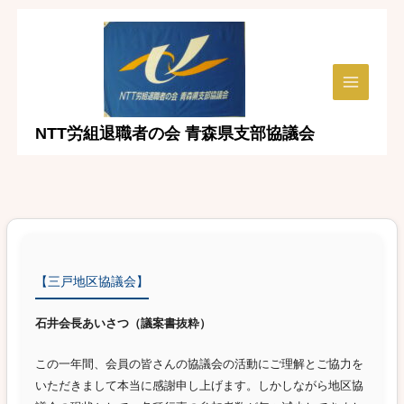
内
容
を
ス
Main
キ
ッ
Menu
NTT労組退職者の会 青森県支部協議会
プ
【三戸地区協議会】
石井会長あいさつ（議案書抜粋）
この一年間、会員の皆さんの協議会の活動にご理解とご協力を
いただきまして本当に感謝申し上げます。しかしながら地区協