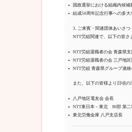
国政選挙における組織内候補
結成50周年記念行事への多大
3. ご来賓・関連団体あいさつ
NTT労組関連で、以下の皆
NTT労組退職者の会 青森県
NTT労組退職者の会 三戸地
NTT労組 青森県グループ
また、以下の皆様より日頃の
八戸地区電友会 会長
NTT東日本－東北 BI部 
東北労働金庫 八戸支店長