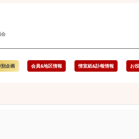
議会
特別企画
会員&地区情報
情宣紙&訃報情報
お