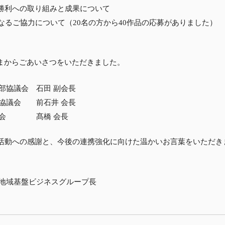
勝利への取り組みと成果について
なるご協力について（20名の方から40作品の応募がありました）
さまからごあいさつをいただきました。
支部協議会 石田 副会長
区協議会 前石井 会長
連絡会 髙橋 会長
活動への感謝と、今後の連携強化に向けた温かいお言葉をいただき
第二地域基盤ビジネスグループ長