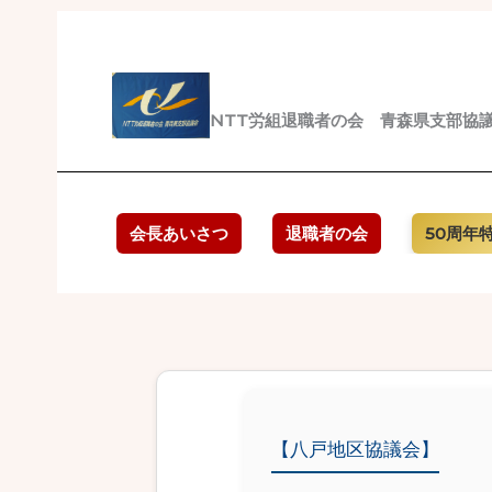
内
容
を
ス
NTT労組退職者の会 青森県支部協
キ
ッ
プ
会長あいさつ
退職者の会
50周年
【八戸地区協議会】