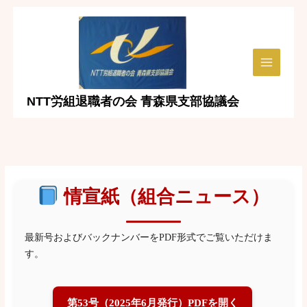
内
容
を
ス
Main
キ
ッ
Menu
NTT労組退職者の会 青森県支部協議会
プ
情宣紙（組合ニュース）
最新号およびバックナンバーをPDF形式でご覧いただけま
す。
第53号（2025年6月発行）PDFを開く